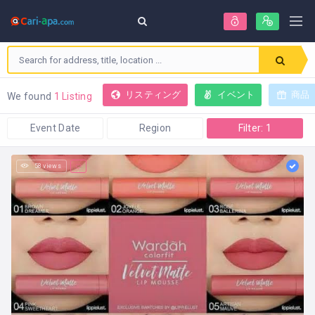
リスティング
イベント
商品
We found
1 Listing
Event Date
Region
Filter: 1
58 views