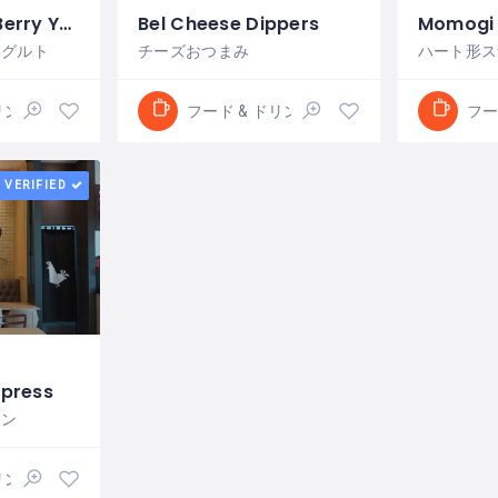
Cimory Mixed Berry Youghurt
Bel Cheese Dippers
Momogi 
ーグルト
チーズおつまみ
ハート形ス
リンク
フード & ドリンク
フー
VERIFIED
xpress
キン
リンク