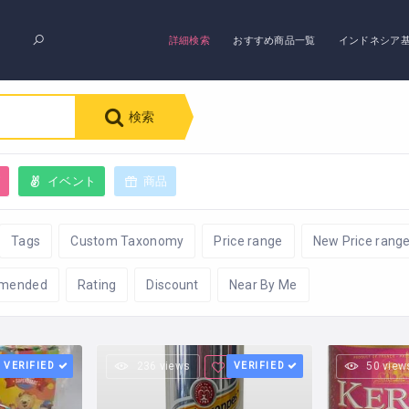
詳細検索
おすすめ商品一覧
インドネシア
検索
グ
イベント
商品
Tags
Custom Taxonomy
Price range
New Price rang
mended
Rating
Discount
Near By Me
VERIFIED
236 views
VERIFIED
50 view