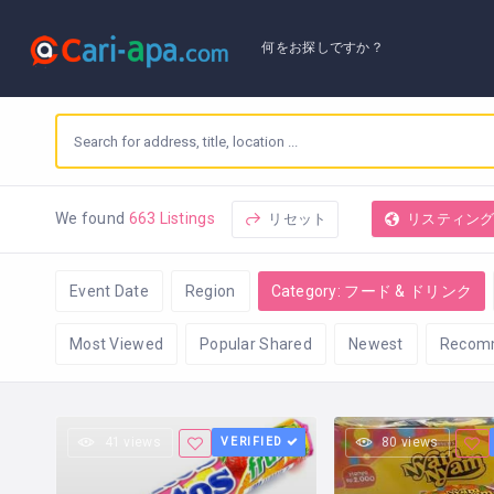
何をお探しですか？
リセット
リスティン
We found
663 Listings
Event Date
Region
Category: フード & ドリンク
Most Viewed
Popular Shared
Newest
Recom
41 views
VERIFIED
80 views