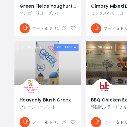
Green Fields Youghurt Mango
マンゴー味ヨーグルト
ミックスベリーヨ
フード & ドリンク
フード & ド
34 views
VERIFIED
30 views
Heavenly Blush Greek Prisma Classic
BBQ Chicken E
プレーンヨーグルト
韓国風フライドチ
フード & ドリンク
フード & ド