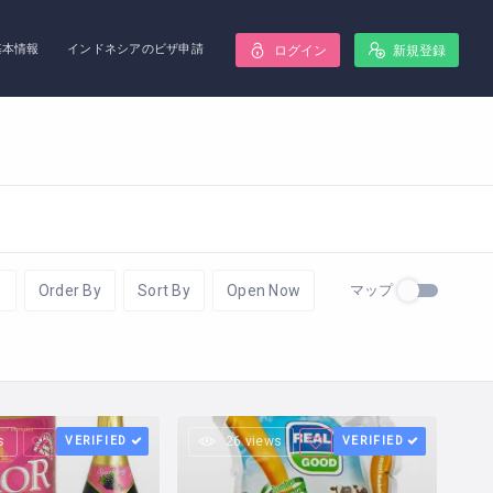
基本情報
インドネシアのビザ申請
ログイン
新規登録
マップ
e
Order By
Sort By
Open Now
s
VERIFIED
26 views
VERIFIED