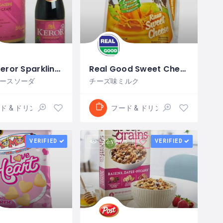
French Keror Sparkling Red Grape Juice
Real Good Sweet Cheese
ースソーダ
チーズ味ミルク
ド & ドリンク
フード & ドリンク
s
VERIFIED
22 views
VERIFIED