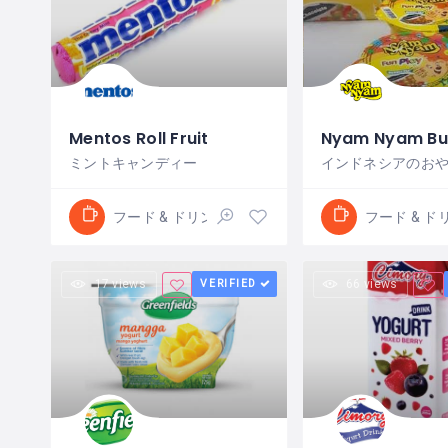
Mentos Roll Fruit
ミントキャンディー
インドネシアのお
フード & ドリンク
フード & ド
17 views
VERIFIED
66 views