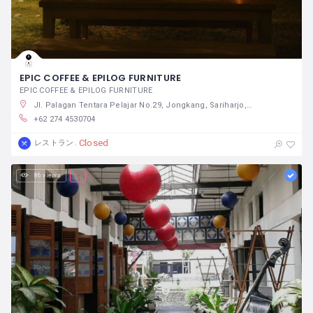
EPIC COFFEE & EPILOG FURNITURE
EPIC COFFEE & EPILOG FURNITURE
Jl. Palagan Tentara Pelajar No.29, Jongkang, Sariharjo, Kec. Ngaglik, Kabupaten Sleman, Daerah Istimewa Yogyakarta 55581
+62 274 4530704
Closed
レストラン
86 views