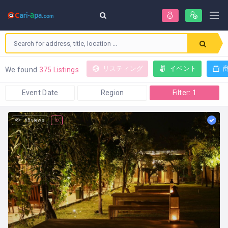
リスティング
イベント
We found
375 Listings
Event Date
Region
Filter: 1
65 views