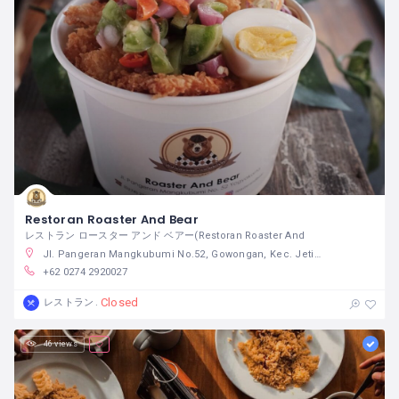
Restoran Roaster And Bear
レストラン ロースター アンド ベアー(Restoran Roaster And
Jl. Pangeran Mangkubumi No.52, Gowongan, Kec. Jetis, Kota Yogyakarta, Daerah Istimewa Yogyakarta 55233
+62 0274 2920027
Closed
レストラン
46 views