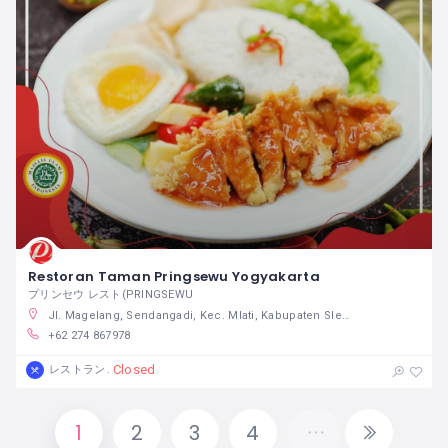
Restoran Taman Pringsewu Yogyakarta
プリンセウ レスト(PRINGSEWU
Jl. Magelang, Sendangadi, Kec. Mlati, Kabupaten Sleman, Daerah Istimewa Yogyakarta
+62 274 867978
Closed
レストラン
1
2
3
4