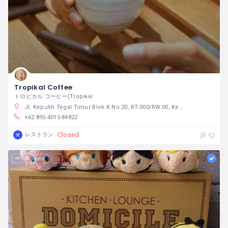
Tropikal Coffee
トロピカル コーヒー(Tropikal
Jl. Keputih Tegal Timur Blok K No.20, RT.000/RW.00, Keputih, Kec. Sukolilo, Kota SBY, Jawa Timur 60111
+62 895-4015-84822
Closed
レストラン
56 views