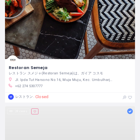
Restoran Semeja
レストラン スメジャ(Restoran Semeja)は、ガイア コスモ
Jl. Ipda Tut Harsono No.16, Muja Muju, Kec. Umbulharjo, Kota Yogyakarta, Daerah Istimewa Yogyakarta 55165
+62 274 5307777
Closed
レストラン
28 views