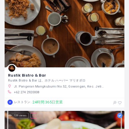
Rustik Bistro & Bar
Rustik Bistro & Bar は、ホテル ハーパー マリオボロ
Jl. Pangeran Mangkubumi No.52, Gowongan, Kec. Jetis, Kota Yogyakarta, Daerah Istimewa Yogyakarta 55233
+62 274 2920008
24時間 365日営業
レストラン
139 views