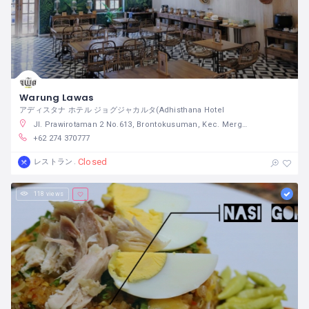
Warung Lawas
アディスタナ ホテル ジョグジャカルタ(Adhisthana Hotel
Jl. Prawirotaman 2 No.613, Brontokusuman, Kec. Mergangsan, Kota Yogyakarta, Daerah Istimewa Yogyakarta 55153
+62 274 370777
Closed
レストラン
118 views