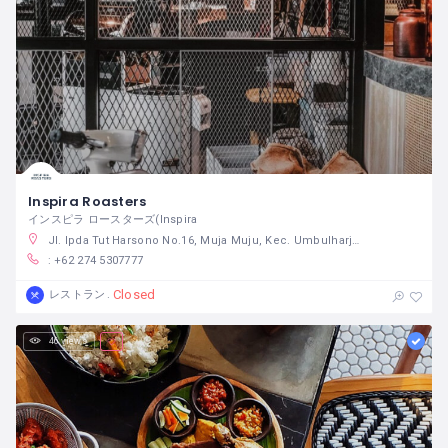
Inspira Roasters
インスピラ ロースターズ(Inspira
Jl. Ipda Tut Harsono No.16, Muja Muju, Kec. Umbulharjo, Kota Yogyakarta, Daerah Istimewa Yogyakarta 55165
: +62 274 5307777
Closed
レストラン
46 views