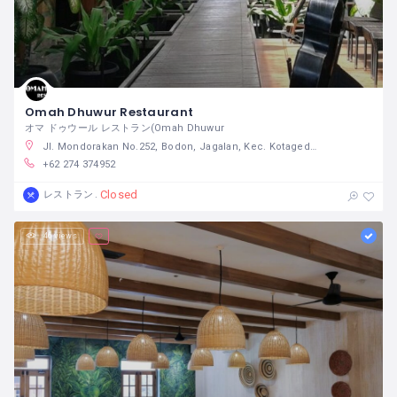
Omah Dhuwur Restaurant
オマ ドゥウール レストラン(Omah Dhuwur
Jl. Mondorakan No.252, Bodon, Jagalan, Kec. Kotagede, Bantul, Daerah Istimewa Yogyakarta 55192
+62 274 374952
Closed
レストラン
46 views