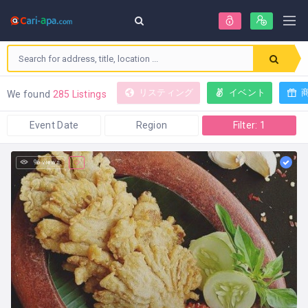
リスティング
イベント
We found
285 Listings
Event Date
Region
Filter: 1
96 views