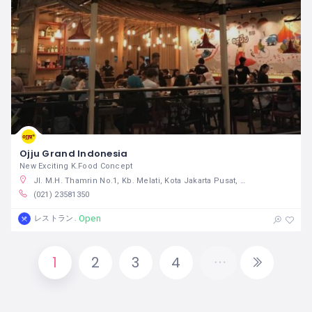
Ojju Grand Indonesia
New Exciting K.Food Concept
Jl. M.H. Thamrin No.1, Kb. Melati, Kota Jakarta Pusat, Daerah Khusus Ibukota Jakarta 10310 インドネシア
(021) 23581350
Open
レストラン
1
2
3
4