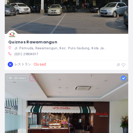
Quiznos Rawamangun
Jl. Pemuda, Rawamangun, Kec. Pulo Gadung, Kota Jakarta Timur, Daerah Khusus Ibukota Jakarta, インドネシア
(021) 29834017
Closed
レストラン
66 views