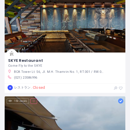
SKYE Restaurant
Come Fly to the SKYE
BCA Tower Lt. 56, Jl. M.H. Thamrin No. 1, RT.001 / RW.005, Menteng, RT.1/RW.5, Menteng, Kec. Menteng, Kota Jakarta Pusat, Daerah Khusus Ibukota Jakarta 10350 インドネシア
(021) 23586996
Closed
レストラン
150 views