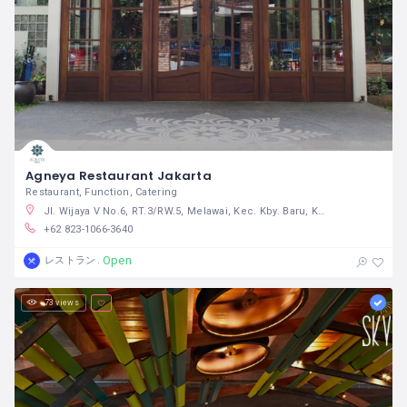
Agneya Restaurant Jakarta
Restaurant, Function, Catering
Jl. Wijaya V No.6, RT.3/RW.5, Melawai, Kec. Kby. Baru, Kota Jakarta Selatan, Daerah Khusus Ibukota Jakarta 12160 インドネシア
+62 823-1066-3640
Open
レストラン
73 views