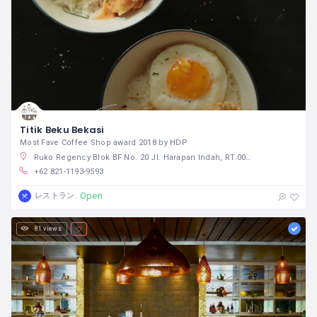
Titik Beku Bekasi
Most Fave Coffee Shop award 2018 by HDP
Ruko Regency Blok BF No. 20 Jl. Harapan Indah, RT.009/RW.017, Pejuang, Kecamatan Medan Satria, Kota Bks, Jawa Barat 17131 インドネシア
+62 821-1193-9593
Open
レストラン
81 views