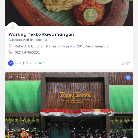
Warung Tekko Rawamangun
CItarasa Asli Indonesia
Ruko A & B, Jalan Pemuda Raya No. 291, Rawamangun, Pulogadung, RT.3/RW.1, Jati, Kec. Pulo Gadung, Kota Jakarta Timur, Daerah Khusus Ibukota Jakarta 13220 インドネシア
(021) 47860202
Open
レストラン
72 views