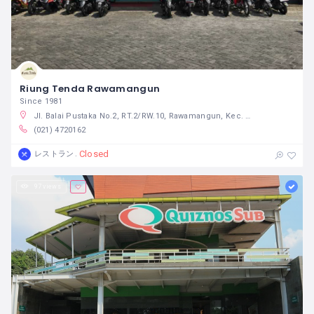
Riung Tenda Rawamangun
Since 1981
Jl. Balai Pustaka No.2, RT.2/RW.10, Rawamangun, Kec. Pulo Gadung, Kota Jakarta Timur, Daerah Khusus Ibukota Jakarta 13220 インドネシア
(021) 4720162
Closed
レストラン
97 views