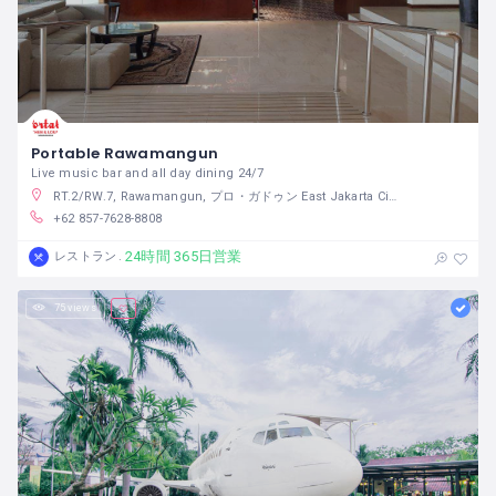
Portable Rawamangun
Live music bar and all day dining 24/7
RT.2/RW.7, Rawamangun, プロ・ガドゥン East Jakarta City, ジャカルタ インドネシア
+62 857-7628-8808
24時間 365日営業
レストラン
75 views