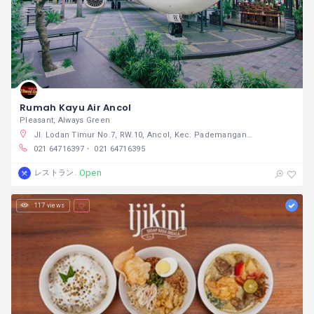
Rumah Kayu Air Ancol
Pleasant, Always Green
Jl. Lodan Timur No.7, RW.10, Ancol, Kec. Pademangan, Kota Jkt Utara, Daerah Khusus Ibukota Jakarta 14430 インドネシア
021 64716397・ 021 64716395
Open
レストラン
117 views