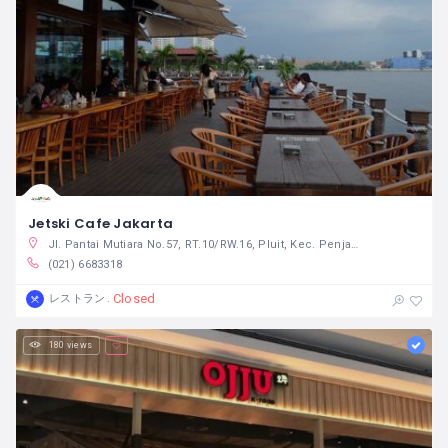
Jetski Cafe Jakarta
Jl. Pantai Mutiara No.57, RT.10/RW.16, Pluit, Kec. Penjaringan, Kota Jkt Utara, Daerah Khusus Ibukota Jakarta 14450 インドネシア
(021) 6683318
Closed
レストラン
180 views