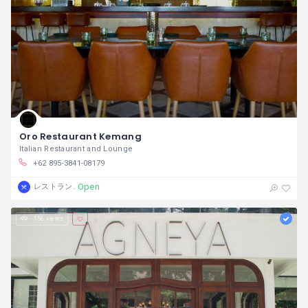
Oro Restaurant Kemang
Italian Restaurant and Lounge
+62 895-3841-08179
Open
レストラン
156 views