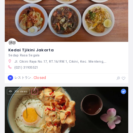
Kedai Tjikini Jakarta
Sedap Rasa Segala
Jl. Cikini Raya No.17, RT.16/RW.1, Cikini, Kec. Menteng, Kota Jakarta Pusat, Daerah Khusus Ibukota Jakarta 10330 インドネシア
(021) 31935521
Closed
レストラン
306 views