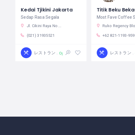
Kedai Tjikini Jakarta
Titik Beku Beka
Sedap Rasa Segala
Jl. Cikini Raya No.17, RT.16/RW.1, Cikini, Kec. Menteng, Kota Jakarta Pusat, Daerah Khusus Ibukota Jakarta 10330 インドネシア
Ruko Regency Blok BF No. 20 Jl. Harapan Indah, RT.009/RW.017, Pejuang, Kecamatan Medan Satria, Kota Bks, Jawa Barat 17131 インドネ
(021) 31935521
+62 821-1193-959
レストラン
レストラン
Open