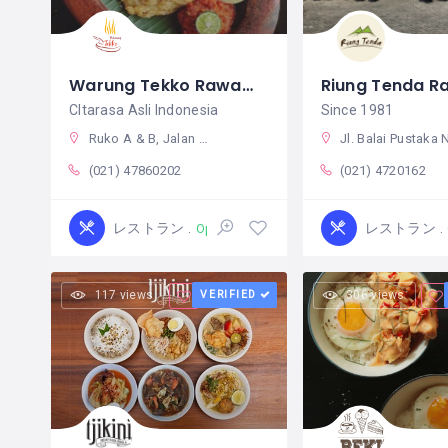
Warung Tekko Rawamangun
CItarasa Asli Indonesia
Since 1981
Ruko A & B, Jalan Pemuda Raya No. 291, Rawamangun, Pulogadung, RT.3/RW.1, Jati, Kec. Pulo Gadung, Kota Jakarta Timur, Daerah Khusus Ibukota Jakarta 13220 インドネシア
Jl. Balai Pustaka No.2, RT.2/RW.10, Rawamangun, Kec. Pulo Gadung, Kota Jakarta Timur, Daerah Khusus Ibukota Jakarta 13220 インド
(021) 47860202
(021) 4720162
レストラン
レストラン
Open
117 views
VERIFIED
306 views