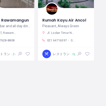
e Rawamangun
Rumah Kayu Air Ancol
Live music bar and all day dining 24/7
Pleasant, Always Green
ン East Jakarta City, ジャカルタ インドネシア
Jl. Lodan Timur No.7, RW.10, Ancol, Kec. Pademangan, Kota Jkt Utara, Daerah Khusus Ibukota Jakarta 14430 インドネシア
-7628-8808
021 64716397・ 021 64716395
ストラン
レストラン
24時間 365日営業
Open