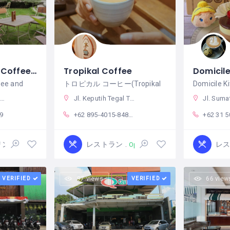
Secret Garden Coffee and Chocolate
Tropikal Coffee
fee and
トロピカル コーヒー(Tropikal
Domicile K
3
Jl. Keputih Tegal Timur Blok K No.20, RT.000/RW.00, Keputih, Kec. Sukolilo, Kota SBY, Jawa Timur 60111
Jl. Sumatera No.35, Gubeng, Kec. 
9
+62 895-4015-84822
+62 31 
リンク
レストラン
レ
Open
Open
VERIFIED
97 views
VERIFIED
66 view