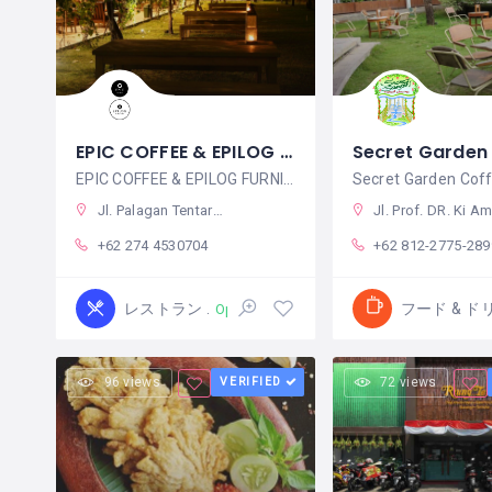
EPIC COFFEE & EPILOG FURNITURE
EPIC COFFEE & EPILOG FURNITURE
Secret Garden Cof
Jl. Palagan Tentara Pelajar No.29, Jongkang, Sariharjo, Kec. Ngaglik, Kabupaten Sleman, Daerah Istimewa Yogyakarta 55581
Jl. Prof. DR. Ki Amri Yahya No.2, Pakuncen, Wirobrajan, Kota Yogyakarta, Daerah Istimewa Yogyakarta 5525
+62 274 4530704
+62 812-2775-289
レストラン
フード & ド
Open
96 views
VERIFIED
72 views