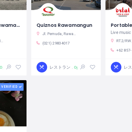
Riung Tenda Rawamangun
Quiznos Rawamangun
Portabl
Jl. Pemuda, Rawamangun, Kec. Pulo Gadung, Kota Jakarta Timur, Daerah Khusus Ibukota Jakarta, インドネシア
ネシア
RT.2/RW.7, Rawamangun, プロ・ガドゥ
(021) 29834017
+62 857
レストラン
レ
Open
Open
VERIFIED