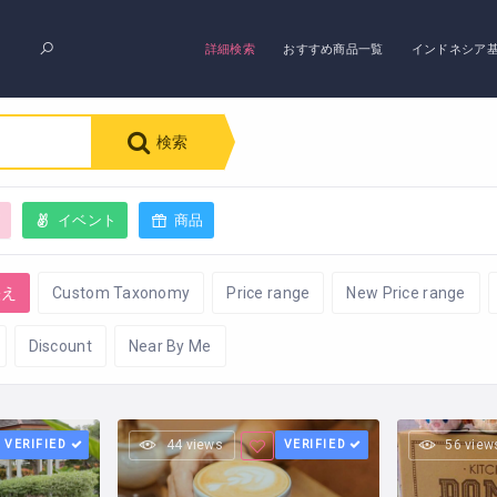
詳細検索
おすすめ商品一覧
インドネシア
検索
グ
イベント
商品
映え
Custom Taxonomy
Price range
New Price range
Discount
Near By Me
VERIFIED
44 views
VERIFIED
56 view