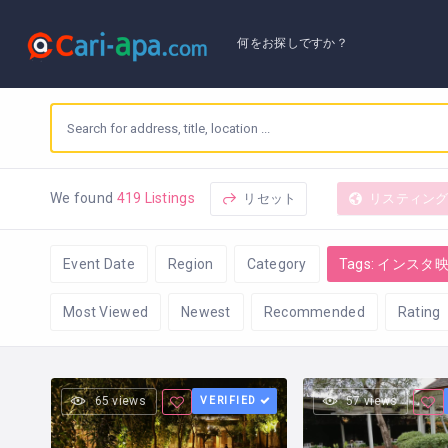
何をお探しですか？
リセット
リスティン
We found
419 Listings
Event Date
Region
Category
Tags: インスタ
Most Viewed
Newest
Recommended
Rating
65 views
VERIFIED
57 views