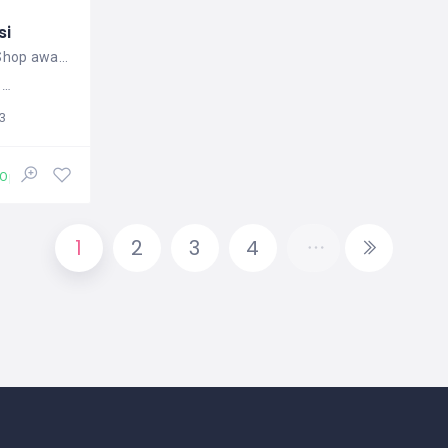
si
Most Fave Coffee Shop award 2018 by HDP
シア
3
Open
1
2
3
4