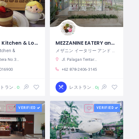
Domicile Kitchen & Lounge
MEZZANINE EATERY and COFFEE
itchen &
メザニン イータリー アンド コーヒー(MEZZANINE EATERY and
Gubeng, Kota SBY, Jawa Timur 60281
Jl. Palagan Tentara Pelajar No.km 8,8, Tegal Rejo, Sariharjo, Kec. Ngaglik, Kabupaten Sleman, Daerah Istimewa Yogyakarta 55581
5016900
+62 878-2406-3145
ストラン
レストラン
Open
Open
s
VERIFIED
75 views
VERIFIED