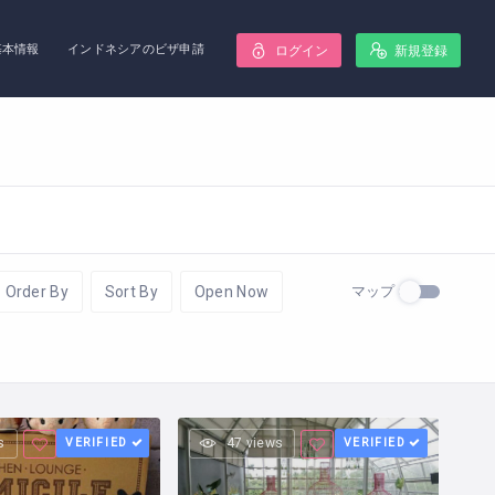
基本情報
インドネシアのビザ申請
ログイン
新規登録
マップ
Order By
Sort By
Open Now
s
VERIFIED
47 views
VERIFIED