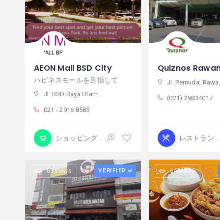
AEON Mall BSD City
Quiznos Rawa
ハピネスモールを目指して
Jl. Pemuda, Rawamangun, Kec. Pulo Gadung, Kota Jakarta Timur, Daerah Khusus Ibukota Jakarta, インドネシア
Jl. BSD Raya Utama, Pagedangan, Kec. Pagedangan, Tangerang, Banten 15345 インドネシア
(021) 29834017
021 - 2916 8585
ショッピング
レストラン
Closed
65 views
VERIFIED
64 views