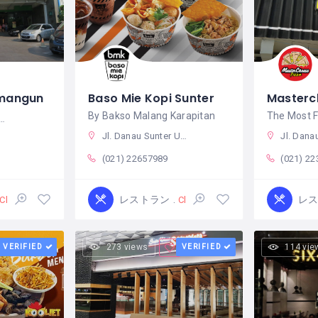
mangun
Baso Mie Kopi Sunter
By Bakso Malang Karapitan
Jl. Danau Sunter Utara No.Kav. II, RT.14/RW.13, Sunter Agung, Tj. Priok, Kota Jkt Utara, Daerah Khusus Ibukota Jakarta 14350 インドネシア
Jl. Danau Sunter Selatan No.39, RT.15/RW.16, Sunter Agung, Tj
(021) 22657989
(021) 2
レストラン
レ
Closed
Closed
VERIFIED
273 views
VERIFIED
114 vie