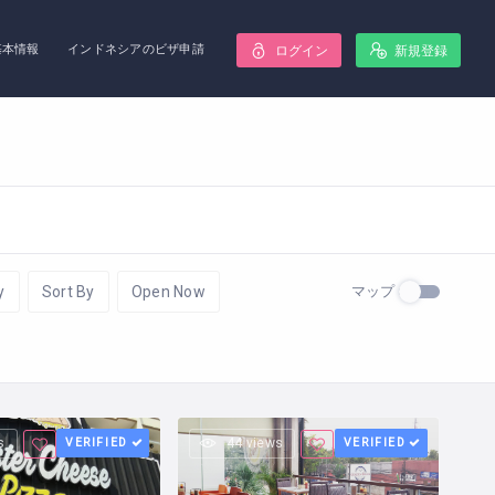
基本情報
インドネシアのビザ申請
ログイン
新規登録
マップ
y
Sort By
Open Now
s
VERIFIED
44 views
VERIFIED