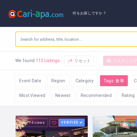
何をお探しですか？
リセット
リスティン
We found
113 Listings
Event Date
Region
Category
Tags: 食事
C
Most Viewed
Newest
Recommended
Rating
74 views
VERIFIED
97 views