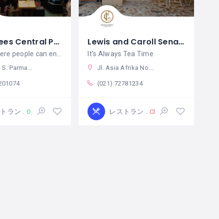
Six Degrees Central Park
Lewis and Caroll Senayan
A place where people can enjoy their time with variety of food and coffee
It's Always Tea Time
l petamburan, Kota Jakarta Barat, Daerah Khusus Ibukota Jakarta 11470 インドネシア
Jl. Asia Afrika No.19, RT.1/RW.3, Gelora, Kecamatan Tanah Abang, Kota Jakarta Pusat, Daerah Khusus Ibukota Jakarta 10270 インドネシア
9201074
(021) 72781234
ストラン
レストラン
Open
Closed