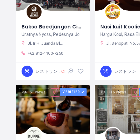
Bakso Boedjangan Ciputat
Uratnya Nyoss, Pedesnya Joss, Kejunya Coss
Harga Kool, Rasa El
Jl. Ir H. Juanda Blok Karyawan I No.83, RT.2/RW.1, Ciputat, Kec. Ciputat, Kota Tangerang Selatan, Banten 15411 インドネシア
Jl. Senopati No.57, RT.8/RW.4, Selong, Kec. Kby. Baru, Kota Jakarta Selatan, Daerah Khusus Ibukota Jakarta 12110 インド
+62 812-1100-7250
レストラン
レストラン
Closed
51 views
VERIFIED
116 views