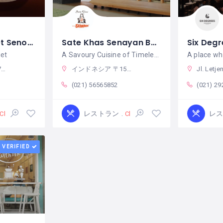
Nasi kuit Kooliet Senopati
Sate Khas Senayan Bandara Soekarno-Hatta
iet
A Savoury Cuisine of Timeless Tradition
ネシア
インドネシア 〒15126 バンテン Tangerang City, Benda
Jl. Letjen S. Parman No.Kav. 28, RT.3/RW.5, Tj. Duren Sel., Kec. Grogo
(021) 56565852
(021) 2
レストラン
レ
Closed
Closed
VERIFIED