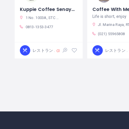
Kuppie Coffee Senayan
Coffee With Me
Life is short, enjoy
1 No. 1003A, STC Senayan Lantai, Jl. Asia Afrika, RT.1/RW.3, Pintu IX, Kecamatan Tanah Abang, Kota Jakarta Pusat, Daerah Khusus Ibukota Jakarta 10270 インドネシア
Jl. Marina Raya, RT.7/RW.2, Kamal Muara, Kec. Penjaringan, Kota Jkt Utara, Daerah Khusus Ibukota Jakarta, インド
0813-1353-3477
(021) 55965808
レストラン
レストラン
Closed