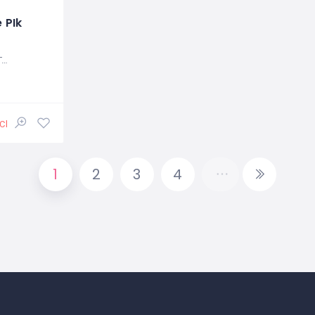
 PIk
ネシア
Closed
1
2
3
4