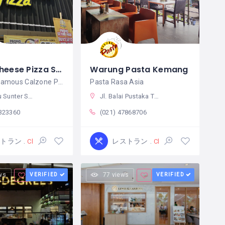
Mastercheese Pizza Sunter
Warung Pasta Kemang
The Most Famous Calzone Pizza in Indonesia
Pasta Rasa Asia
. Priok, Kota Jkt Utara, Daerah Khusus Ibukota Jakarta 14350 インドネシア
Jl. Balai Pustaka Timur No.53, RT.5/RW.10, Rawamangun, Kec. Pulo Gadung, Kota Jakarta Timur, Daerah Khusus Ibukota Jakarta 13220 インドネシア
2323360
(021) 47868706
ストラン
レストラン
Closed
Closed
ws
VERIFIED
77 views
VERIFIED