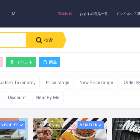
詳細検索
おすすめ商品一覧
インドネシア
検索
グ
イベント
商品
ustom Taxonomy
Price range
New Price range
Order B
Discount
Near By Me
VERIFIED
90 views
VERIFIED
61 view