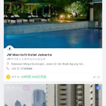
JW Marriott Hotel Jakarta
JWマリオットホテルジャカルタ
Kawasan Mega Kuningan, Jalan Dr Ide Anak Agung Gde Agung Kav E.1.2 No 1&2, Jakarta, Daerah Khusus Ibukota Jakarta 12950 インドネシア
+62 21 57988888
24時間 365日営業
ホテル
58 views