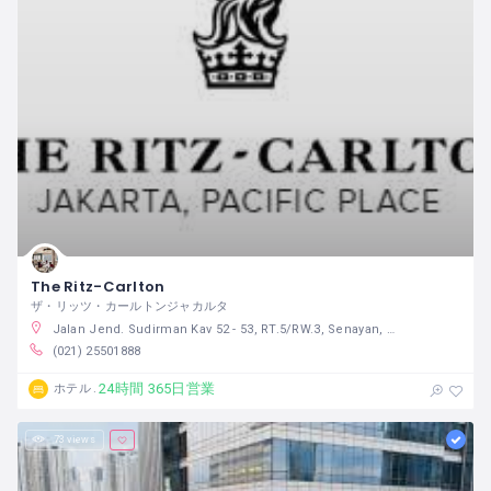
The Ritz-Carlton
ザ・リッツ・カールトンジャカルタ
Jalan Jend. Sudirman Kav 52 - 53, RT.5/RW.3, Senayan, Kebayoran Baru, RT.5/RW.3, Senayan, Kec. Kby. Baru, Kota Jakarta Selatan, Daerah Khusus Ibukota Jakarta 12190 インドネシア
(021) 25501888
24時間 365日営業
ホテル
73 views