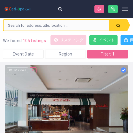
リスティング
イベント
We found
105 Listings
Event Date
Region
Filter: 1
66 views