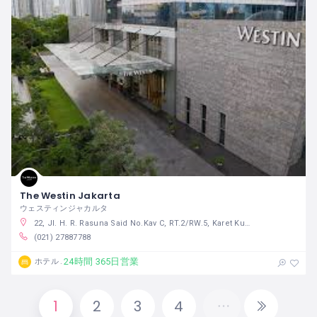
The Westin Jakarta
ウェスティンジャカルタ
22, Jl. H. R. Rasuna Said No.Kav C, RT.2/RW.5, Karet Kuningan, Kecamatan Setiabudi, Kota Jakarta Selatan, Daerah Khusus Ibukota Jakarta 12940 インドネシア
(021) 27887788
24時間 365日営業
ホテル
1
2
3
4