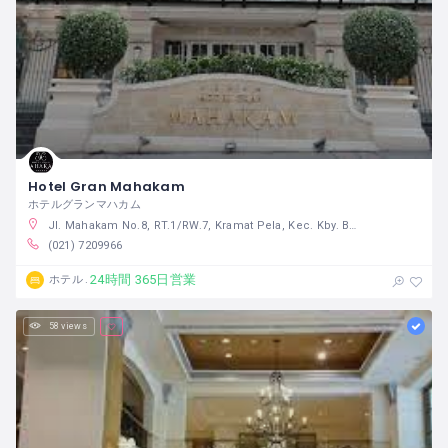
Hotel Gran Mahakam
ホテルグランマハカム
Jl. Mahakam No.8, RT.1/RW.7, Kramat Pela, Kec. Kby. Baru, Kota Jakarta Selatan, Daerah Khusus Ibukota Jakarta 12130 インドネシア
(021) 7209966
24時間 365日営業
ホテル
58 views