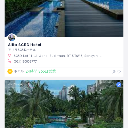
Alila SCBD Hotel
アリラSCBDホテル
SCBD Lot 11, Jl. Jend. Sudirman, RT.5/RW.3, Senayan, Kebayoran Baru, South Jakarta City, Jakarta 12910 インドネシア
(021) 50808777
24時間 365日営業
ホテル
78 views