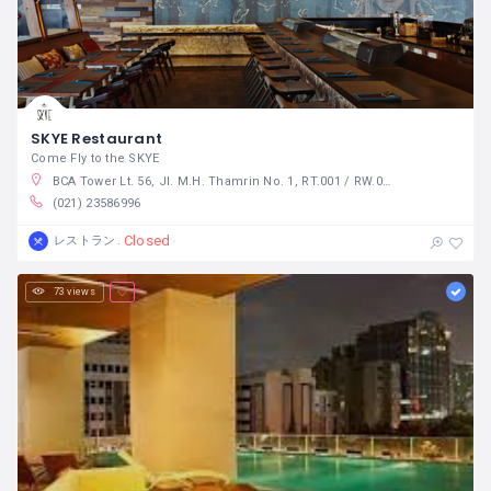
SKYE Restaurant
Come Fly to the SKYE
BCA Tower Lt. 56, Jl. M.H. Thamrin No. 1, RT.001 / RW.005, Menteng, RT.1/RW.5, Menteng, Kec. Menteng, Kota Jakarta Pusat, Daerah Khusus Ibukota Jakarta 10350 インドネシア
(021) 23586996
Closed
レストラン
73 views