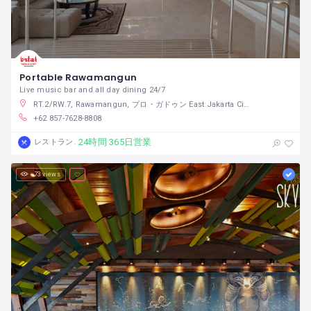
Portable Rawamangun
Live music bar and all day dining 24/7
RT.2/RW.7, Rawamangun, プロ・ガドゥン East Jakarta City, ジャカルタ インドネシア
+62 857-7628-8808
24時間 365日営業
レストラン
73 views