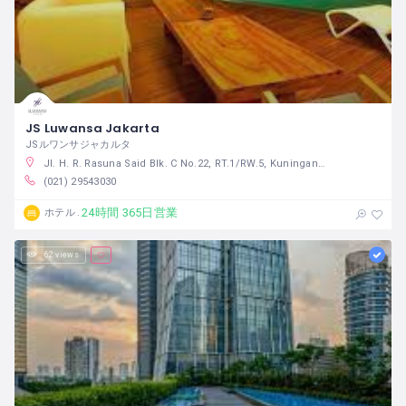
JS Luwansa Jakarta
JSルワンサジャカルタ
Jl. H. R. Rasuna Said Blk. C No.22, RT.1/RW.5, Kuningan, Karet Kuningan, Kecamatan Setiabudi, Kota Jakarta Selatan, Daerah Khusus Ibukota Jakarta 12940 インドネシア
(021) 29543030
24時間 365日営業
ホテル
62 views