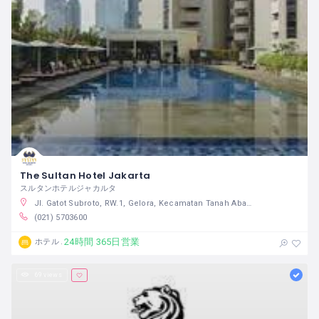
The Sultan Hotel Jakarta
スルタンホテルジャカルタ
Jl. Gatot Subroto, RW.1, Gelora, Kecamatan Tanah Abang, Kota Jakarta Pusat, Daerah Khusus Ibukota Jakarta, インドネシア
(021) 5703600
24時間 365日営業
ホテル
69 views