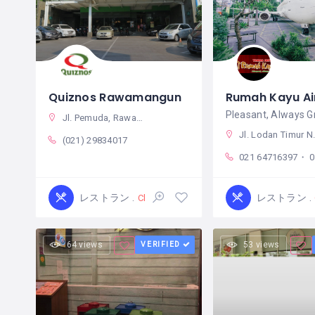
Quiznos Rawamangun
Rumah Kayu Ai
Pleasant, Always G
Jl. Pemuda, Rawamangun, Kec. Pulo Gadung, Kota Jakarta Timur, Daerah Khusus Ibukota Jakarta, インドネシア
Jl. Lodan Timur No.7, RW.10, Ancol, Kec. Pademangan, Kota Jkt Utara, Daerah Khusus Ibukota Jakarta 14430 インドネシア
(021) 29834017
021 64716397・ 021 64716395
レストラン
レストラン
Closed
64 views
VERIFIED
53 views