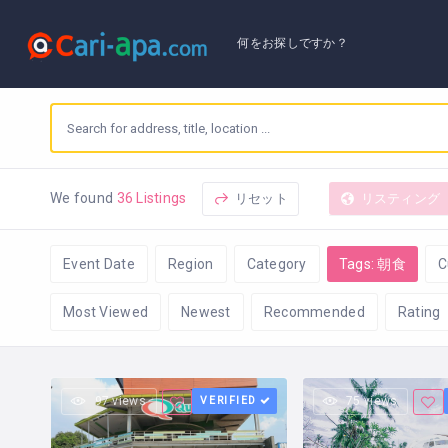
何をお探しですか？
リセット
リスティング
We found
36 Listings
Event Date
Region
Category
Tags: 朝食
C
Most Viewed
Newest
Recommended
Rating
97 views
VERIFIED
75 views