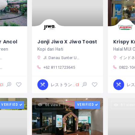
r Ancol
Janji Jiwa X Jiwa Toast
reen
Kopi dari Hati
Jl. Danau Sunter Utara No.9, RT.12/RW.10, Sunter Agung, Tj. Priok, Kota Jkt Utara, Daerah Khusus Ibukota Jakarta 14350 インドネシア
インドネシア 〒19120 Ban
+62 81112723645
0822-10
レストラン
レ
Closed
Closed
VERIFIED
66 views
VERIFIED
61 view