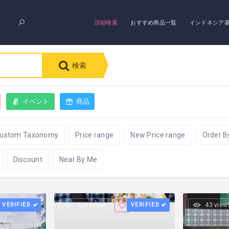
詳細検索
おすすめ商品一覧
インドネシア
検索
イベント
商品
ustom Taxonomy
Price range
New Price range
Order B
Discount
Near By Me
VERIFIED
153 views
VERIFIED
43 view