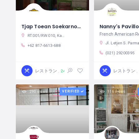
Tjap Toean Soekarno-Hatta
French American R
RT.001/RW.010, Karang Sari, Neglasari, Tangerang City, バンテン インドネシア
Jl. Letjen S. Parman No.Kav. 28, RT.3/RW.5, Tj. Duren Sel., Kec. Grogol petamburan, Kota Jakarta Barat, Daerah Khusus Ibukota Jakarta 11470 インドネ
+62 817-6613-688
(021) 29200395
レストラン
レストラン
24時間 365日営業
290 views
VERIFIED
116 views