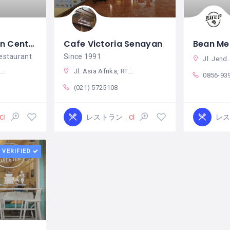
Nanny's Pavillon Central Park
Cafe Victoria Senayan
Bean Me
estaurant
Since 1991
Jl. Jend. Sudirman No.Kav 52-53, RT.5/RW.1, Senayan, Kec. Kby. Baru
シア
Jl. Asia Afrika, RT.1/RW.3, Gelora, Kecamatan Tanah Abang, Kota Jakarta Pusat, Daerah Khusus Ibukota Jakarta 10270 インドネシア
0856-93
(021) 5725108
レストラン
レ
Closed
Closed
VERIFIED