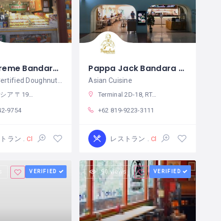
Krispy Kreme Bandara Soekarno-Hatta
Pappa Jack Bandara Soekarno-Hatta
Halal MUI Certified Doughnuts and Coffee
Asian Cuisine
ten, Tangerang City
Terminal 2D-18, RT.001/RW.010, Pajang, Benda, Kota Tangerang, Banten 15126 インドネシア
42-9754
+62 819-9223-3111
ストラン
レストラン
Closed
Closed
s
VERIFIED
90 views
VERIFIED