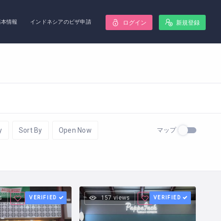
基本情報
インドネシアのビザ申請
ログイン
新規登録
マップ
y
Sort By
Open Now
s
VERIFIED
157 views
VERIFIED