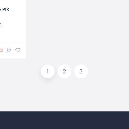
 PIk
ネシア
Closed
1
2
3