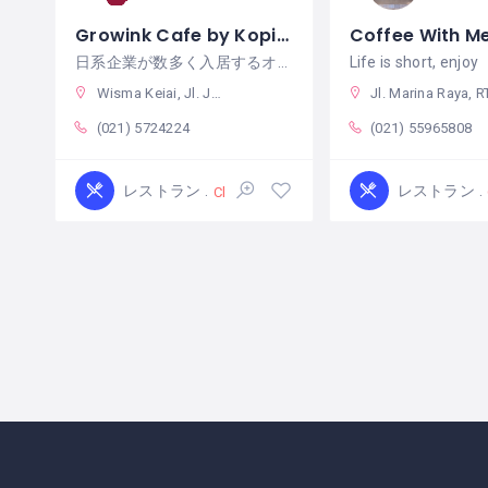
Growink Cafe by Kopi Brico
Coffee With Me
日系企業が数多く入居するオフィスビル WISMA
Life is short, enjoy
Wisma Keiai, Jl. Jend. Sudirman No.Kav. 3, RT.10/RW.11, Karet Tengsin, Kecamatan Tanah Abang, Kota Jakarta Pusat, Daerah Khusus Ibukota Jakarta 10250 インドネシア
Jl. Marina Raya, RT.7/RW.2, Kamal Muara, Kec. Penjaringan, Kota Jkt Utara, Daerah Khusus Ibukota Jakarta, インド
(021) 5724224
(021) 55965808
レストラン
レストラン
Closed