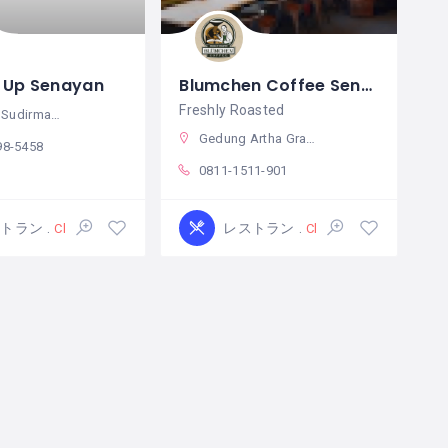
 Up Senayan
Blumchen Coffee Senayan
Freshly Roasted
, Kota Jakarta Selatan, Daerah Khusus Ibukota Jakarta 12190 インドネシア
Gedung Artha Graha, Jl. Jend. Sudirman No.Kav 52-53, RT.5/RW.3, Senayan, Kec. Kby. Baru, Kota Jakarta Selatan, Daerah Khusus Ibukota Jakarta 12190 インドネシア
98-5458
0811-1511-901
ストラン
レストラン
Closed
Closed