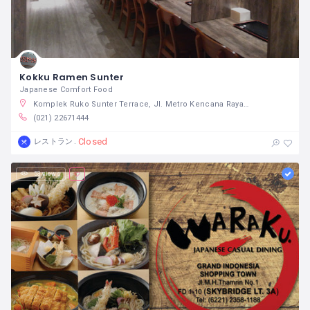
Kokku Ramen Sunter
Japanese Comfort Food
Komplek Ruko Sunter Terrace, Jl. Metro Kencana Raya No.8, RT.10/RW.4, Sunter Agung, Tj. Priok, Kota Jkt Utara, Daerah Khusus Ibukota Jakarta 14350 インドネシア
(021) 22671444
Closed
レストラン
53 views