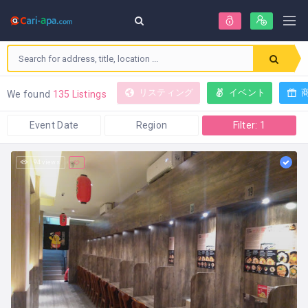
リスティング
イベント
We found
135 Listings
Event Date
Region
Filter: 1
94 views