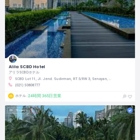
Alila SCBD Hotel
アリラSCBDホテル
SCBD Lot 11, Jl. Jend. Sudirman, RT.5/RW.3, Senayan, Kebayoran Baru, South Jakarta City, Jakarta 12910 インドネシア
(021) 50808777
24時間 365日営業
ホテル
78 views