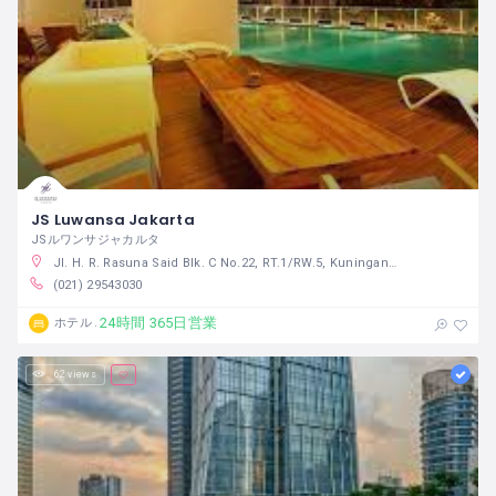
JS Luwansa Jakarta
JSルワンサジャカルタ
Jl. H. R. Rasuna Said Blk. C No.22, RT.1/RW.5, Kuningan, Karet Kuningan, Kecamatan Setiabudi, Kota Jakarta Selatan, Daerah Khusus Ibukota Jakarta 12940 インドネシア
(021) 29543030
24時間 365日営業
ホテル
62 views