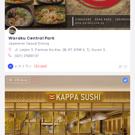
Waraku Central Park
Japanese Casual Dining
Jl. Letjen S. Parman No.Kav. 28, RT.3/RW.5, Tj. Duren Sel., Kec. Grogol petamburan, Kota Jakarta Barat, Daerah Khusus Ibukota Jakarta 11470 インドネシア
(021) 29200137
Closed
レストラン
478 views