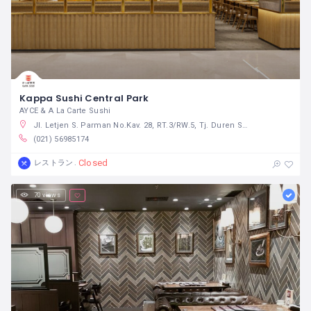
Kappa Sushi Central Park
AYCE & A La Carte Sushi
Jl. Letjen S. Parman No.Kav. 28, RT.3/RW.5, Tj. Duren Sel., Kec. Grogol petamburan, Kota Jakarta Barat, Daerah Khusus Ibukota Jakarta 11470 インドネシア
(021) 56985174
Closed
レストラン
70 views