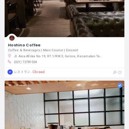
Hoshino Coffee
Coffee & Beverages | Main Course | Dessert
Jl. Asia Afrika No.19, RT.1/RW.3, Gelora, Kecamatan Tanah Abang, Kota Jakarta Pusat, Daerah Khusus Ibukota Jakarta 10270 インドネシア
(021) 72781034
Closed
レストラン
290 views