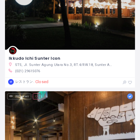
Ikkudo Ichi Sunter Icon
STS, Jl. Sunter Agung Utara No.3, RT.4/RW.18, Sunter Agung, Tj. Priok, Kota Jkt Utara, Daerah Khusus Ibukota Jakarta 14350 インドネシア
(021) 29615076
Closed
レストラン
200 views