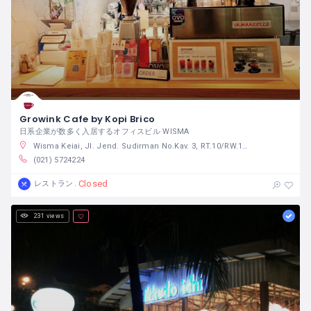
Growink Cafe by Kopi Brico
日系企業が数多く入居するオフィスビル WISMA
Wisma Keiai, Jl. Jend. Sudirman No.Kav. 3, RT.10/RW.11, Karet Tengsin, Kecamatan Tanah Abang, Kota Jakarta Pusat, Daerah Khusus Ibukota Jakarta 10250 インドネシア
(021) 5724224
Closed
レストラン
231 views