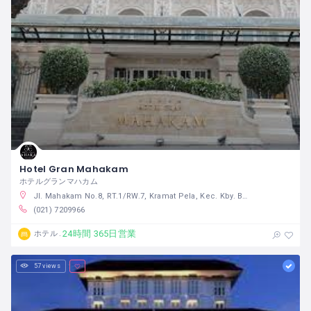
Hotel Gran Mahakam
ホテルグランマハカム
Jl. Mahakam No.8, RT.1/RW.7, Kramat Pela, Kec. Kby. Baru, Kota Jakarta Selatan, Daerah Khusus Ibukota Jakarta 12130 インドネシア
(021) 7209966
24時間 365日営業
ホテル
57 views