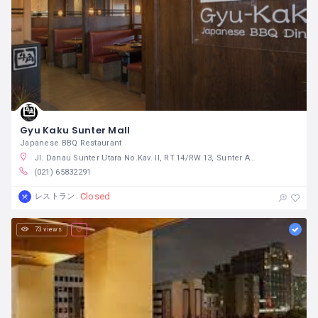
Gyu Kaku Sunter Mall
Japanese BBQ Restaurant
Jl. Danau Sunter Utara No.Kav. II, RT.14/RW.13, Sunter Agung, Tj. Priok, Kota Jkt Utara, Daerah Khusus Ibukota Jakarta 14350 インドネシア
(021) 65832291
Closed
レストラン
73 views