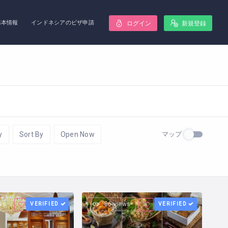
基本情報
インドネシアのビザ申請
ログイン
新規登録
マップ
y
Sort By
Open Now
ws
VERIFIED
86 views
VERIFIED