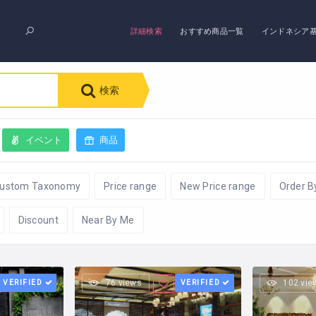
詳細検索
おすすめ商品一覧
インドネシア
検索
イベント
商品
ustom Taxonomy
Price range
New Price range
Order B
Discount
Near By Me
VERIFIED
76 views
VERIFIED
102 vie