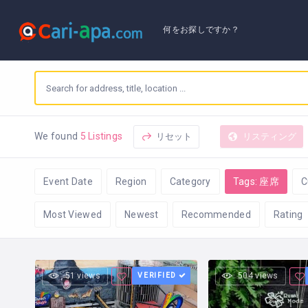
何をお探しですか？
リセット
リスティング
We found
5 Listings
Event Date
Region
Category
Tags: 座席
C
Most Viewed
Newest
Recommended
Rating
51 views
VERIFIED
504 views