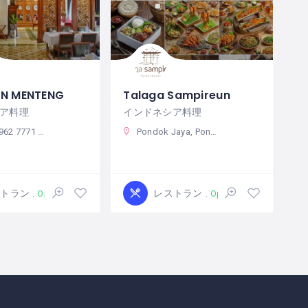
AN MENTENG
Talaga Sampireun
ア料理
インドネシア料理
9890 8336 / +62 813 9890 8335
Pondok Jaya, Pondok Aren, South Tangerang City, Banten, Indonesia
ストラン
レストラン
Open
Open