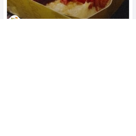
Martabak Mertua
Pioneer of Mozzarella Cheese Martabak
Rukan The Walk No. 35 Komplek, Jl. Jkt Garden City Boulevard, RT.14/RW.6, Cakung Tim., Kec. Cakung, Kota Jakarta Timur, Daerah Khusus Ibukota Jakarta 13910 インドネシア
+62 817-6746-214
クローズド
レストラン
ビジネス、観光でインドネシアを訪れた方へ。 レストラン・ホテ
ル・観光などのおすすめのスポットをご提案する『cari-apa.com』