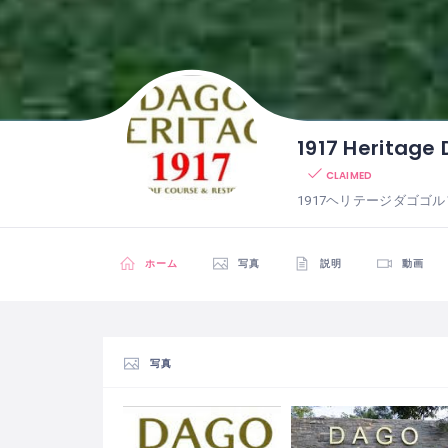
1917 Heritage
CLAIMED
1917ヘリテージダゴゴ
ホーム
写真
説明
動画
写真