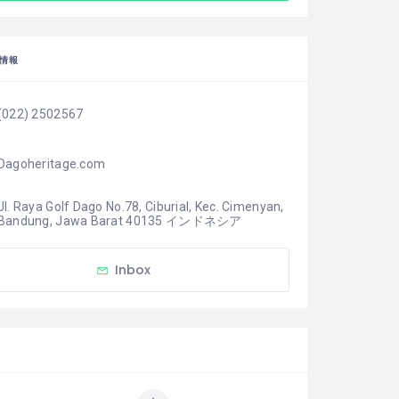
情報
(022) 2502567
Dagoheritage.com
Jl. Raya Golf Dago No.78, Ciburial, Kec. Cimenyan, 
Bandung, Jawa Barat 40135 インドネシア
Inbox