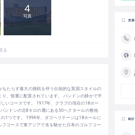
4
写真
営業
見る
形がもたらす最大の挑戦を伴う伝統的な英国スタイルの
より、慎重に配置されています。 バンドンの静かで平
いコースです。 1917年、クラブの現在の18ホー
 バンドンの北8キロの麓にある50ヘクタールの敷地
1つです。 1994年、ダゴヘリテージは18ホールに
統計
ルフコースで東アジアで名を馳せた日本のゴルフコー