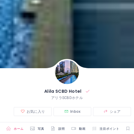
Alila SCBD Hotel
アリラSCBDホテル
お気に入り
Inbox
シェア
ホーム
写真
説明
動画
注目ポイント