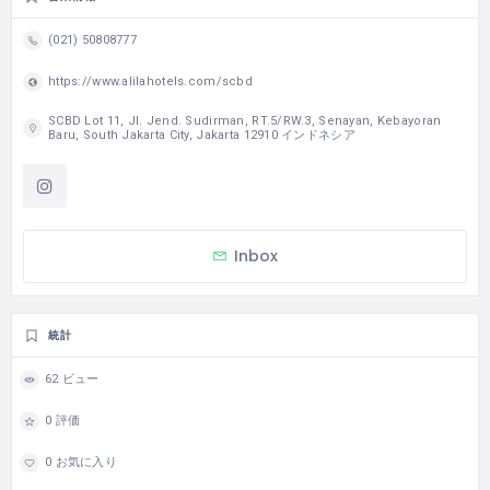
(021) 50808777
https://www.alilahotels.com/scbd
SCBD Lot 11, Jl. Jend. Sudirman, RT.5/RW.3, Senayan, Kebayoran
Baru, South Jakarta City, Jakarta 12910 インドネシア
Inbox
統計
62 ビュー
0 評価
0 お気に入り