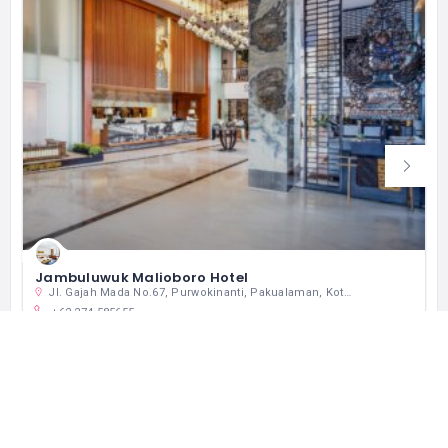
Jambuluwuk Malioboro Hotel
Jl. Gajah Mada No.67, Purwokinanti, Pakualaman, Kota Yogyakarta, Daerah Istimewa Yogyakarta 55166 インドネシア
+62 274 585655
営業中
ホテル