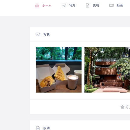
ホーム
写真
説明
動画
写真
全て
説明