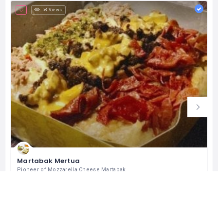
53 Views
Martabak Mertua
Pioneer of Mozzarella Cheese Martabak
Rukan The Walk No. 35 Komplek, Jl. Jkt Garden City Boulevard, RT.14/RW.6, Cakung Tim., Kec. Cakung, Kota Jakarta Timur, Daerah Khusus Ibukota Jakarta 13910 インドネシア
+62 817-6746-214
Closures
レストラン