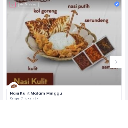
70 Views
Nasi Kulit Malam Minggu
Crispy Chicken Skin
Jl. Boulevard Raya Blok QF1 No.5, RT.11/RW.12, Klp. Gading Bar., Kec. Klp. Gading, Kota Jkt Utara, Daerah Khusus Ibukota Jakarta 14240 インドネシア
+62 812 8758 5545
営業中
レストラン