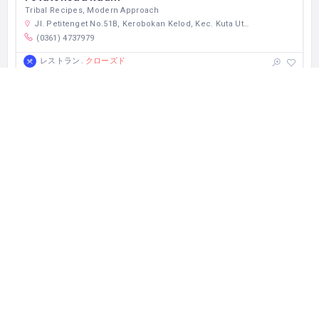
Tribal Recipes, Modern Approach
Jl. Petitenget No.51B, Kerobokan Kelod, Kec. Kuta Utara, Kabupaten Badung, Bali 80361 インドネシア
(0361) 4737979
クローズド
レストラン
ビジネス、観光でインドネシアを訪れた方へ。 レストラン・ホテ
ル・観光などのおすすめのスポットをご提案する『cari-apa.com』