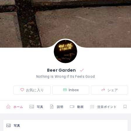
Beer Garden
Nothing is Wrong if Its Feels Good
お気に入り
Inbox
シェア
ホーム
写真
説明
動画
注目ポイント
写真