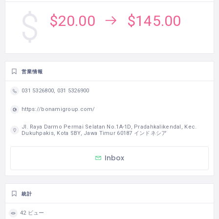
$20.00
$145.00
営業情報
031 5326800, 031 5326900
https://bonamigroup.com/
Jl. Raya Darmo Permai Selatan No.1A-1D, Pradahkalikendal, Kec.
Dukuhpakis, Kota SBY, Jawa Timur 60187 インドネシア
Inbox
統計
42 ビュー