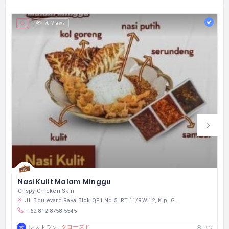
70 Views
Nasi Kulit Malam Minggu
Crispy Chicken Skin
Jl. Boulevard Raya Blok QF1 No.5, RT.11/RW.12, Klp. Gading Bar., Kec. Klp. Gading, Kota Jkt Utara, Daerah Khusus Ibukota Jakarta 14240 インドネシア
+62 812 8758 5545
クローズド
レストラン