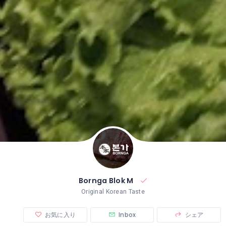
Bornga Blok M
Original Korean Taste
お気に入り
Inbox
シェア