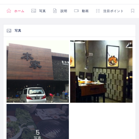
ホーム
写真
説明
動画
注目ポイント
写真
5
写真