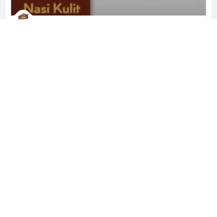
Nasi Kulit Malam Minggu
Crispy Chicken Skin
Jl. Boulevard Raya Blok QF1 No.5, RT.11/RW.12, Klp. Gading Bar., Kec. Klp. Gading, Kota Jkt Utara, Daerah Khusus Ibukota Jakarta 14240 インドネシア
+62 812 8758 5545
営業中
レストラン
ビジネス、観光でインドネシアを訪れた方へ。 レストラン・ホテ
ル・観光などのおすすめのスポットをご提案する『cari-apa.com』