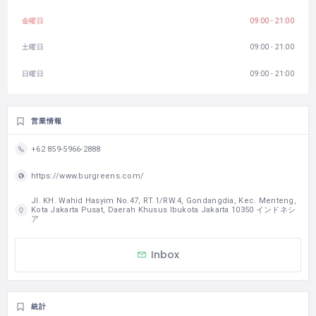
金曜日
09:00 - 21:00
土曜日
09:00 - 21:00
日曜日
09:00 - 21:00
営業情報
+62 859-5966-2888
https://www.burgreens.com/
Jl. KH. Wahid Hasyim No.47, RT.1/RW.4, Gondangdia, Kec. Menteng,
Kota Jakarta Pusat, Daerah Khusus Ibukota Jakarta 10350 インドネシ
ア
Inbox
統計