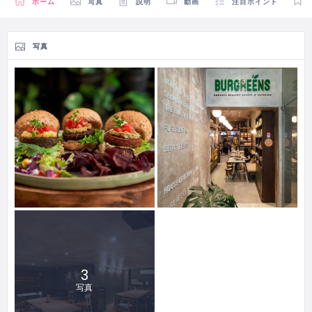
ホーム
写真
説明
動画
注目ポイント
写真
3
写真