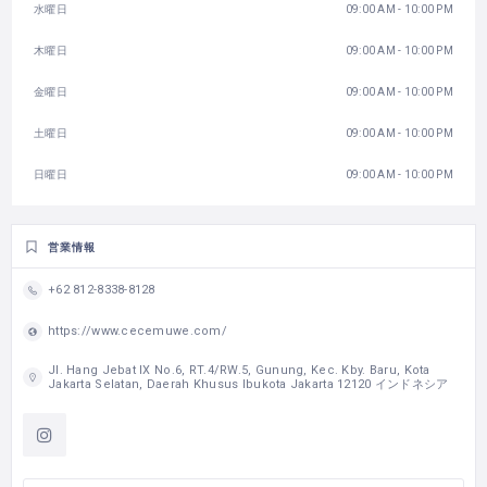
水曜日
09:00 AM - 10:00 PM
木曜日
09:00 AM - 10:00 PM
金曜日
09:00 AM - 10:00 PM
土曜日
09:00 AM - 10:00 PM
日曜日
09:00 AM - 10:00 PM
営業情報
+62 812-8338-8128
https://www.cecemuwe.com/
Jl. Hang Jebat IX No.6, RT.4/RW.5, Gunung, Kec. Kby. Baru, Kota
Jakarta Selatan, Daerah Khusus Ibukota Jakarta 12120 インドネシア