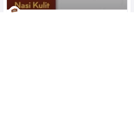
Nasi Kulit Malam Minggu
Crispy Chicken Skin
Jl. Boulevard Raya Blok QF1 No.5, RT.11/RW.12, Klp. Gading Bar., Kec. Klp. Gading, Kota Jkt Utara, Daerah Khusus Ibukota Jakarta 14240 インドネシア
+62 812 8758 5545
営業中
レストラン
ビジネス、観光でインドネシアを訪れた方へ。 レストラン・ホテ
ル・観光などのおすすめのスポットをご提案する『cari-apa.com』