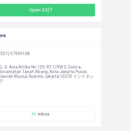
Open 24/7
情報
(021) 57936128
G, Jl. Asia Afrika No.129, RT.1/RW.3, Gelora, 
Kecamatan Tanah Abang, Kota Jakarta Pusat, 
Daerah Khusus Ibukota Jakarta 10270 インドネシ
ア
Inbox