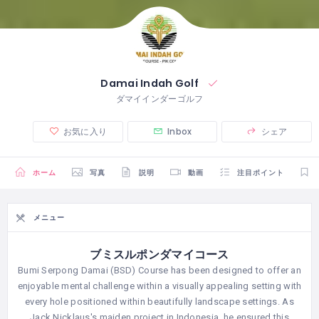
Damai Indah Golf
ダマイインダーゴルフ
お気に入り
Inbox
シェア
ホーム
写真
説明
動画
注目ポイント
メニュー
ブミスルポンダマイコース
Bumi Serpong Damai (BSD) Course has been designed to offer an
enjoyable mental challenge within a visually appealing setting with
every hole positioned within beautifully landscape settings. As
Jack Nicklaus's maiden project in Indonesia, he ensured this