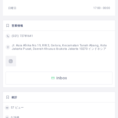
日曜日
17:00 - 00:00
営業情報
(021) 72781641
Jl. Asia Afrika No.19, RW.3, Gelora, Kecamatan Tanah Abang, Kota
Jakarta Pusat, Daerah Khusus Ibukota Jakarta 10270 インドネシア
Inbox
統計
57 ビュー
0 評価