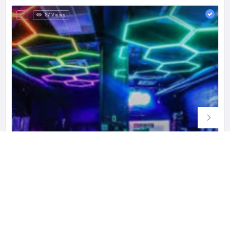
57 Views
Mixology (Soju Bar & Brasserie)
ミクソロジー（ソージュバー＆ブラッスリー）
Ruko Crown Golf blok D no 11-12, RT.6/RW.2, Kamal Muara, Kec. Penjaringan, Kota Jkt Utara, Daerah Khusus Ibukota Jakarta 14470 インドネシア
0812-2012-5509
クローズド
ナイトスポット