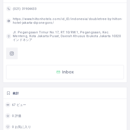
(021) 31904433
https://www.hiltonhotels.com/id_ID/indonesia/doubletree-by-hilton-
hotel-jakarta-diponegoro/
Jl. Pegangsaan Timur No.17, RT.10/RW.1, Pegangsaan, Kec.
Menteng, Kota Jakarta Pusat, Daerah Khusus Ibukota Jakarta 10320
インドネシア
Inbox
統計
67 ビュー
0 評価
0 お気に入り