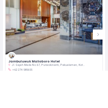
Jambuluwuk Malioboro Hotel
Jl. Gajah Mada No.67, Purwokinanti, Pakualaman, Kota Yogyakarta, Daerah Istimewa Yogyakarta 55166 インドネシア
+62 274 585655
営業中
ホテル