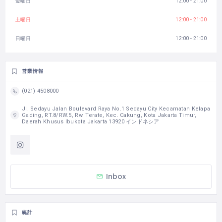
金曜日
12:00 - 21:00
土曜日
12:00 - 21:00
日曜日
12:00 - 21:00
営業情報
(021) 4508000
Jl. Sedayu Jalan Boulevard Raya No.1 Sedayu City Kecamatan Kelapa
Gading, RT.8/RW.5, Rw. Terate, Kec. Cakung, Kota Jakarta Timur,
Daerah Khusus Ibukota Jakarta 13920 インドネシア
Inbox
統計