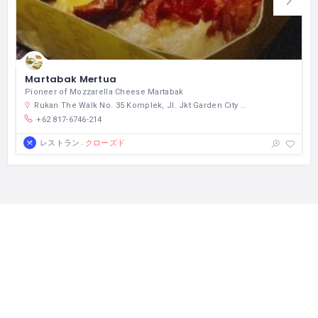
Martabak Mertua
Pioneer of Mozzarella Cheese Martabak
Rukan The Walk No. 35 Komplek, Jl. Jkt Garden City Boulevard, RT.14/RW.6, Cakung Tim., Kec. Cakung, Kota Jakarta Timur, Daerah Khusus Ibukota Jakarta 13910 インドネシア
+62 817-6746-214
クローズド
レストラン
ビジネス、観光でインドネシアを訪れた方へ。 レストラン・ホテ