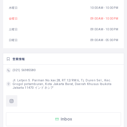
木曜日
10:00 AM - 10:00 PM
金曜日
09:00 AM - 10:00 PM
土曜日
09:00 AM - 10:00 PM
日曜日
09:00 AM - 05:00 PM
営業情報
(021) 56985580
Jl. Letjen S. Parman No.kav.28, RT.12/RW.6, Tj. Duren Sel., Kec.
Grogol petamburan, Kota Jakarta Barat, Daerah Khusus Ibukota
Jakarta 11470 インドネシア
Inbox