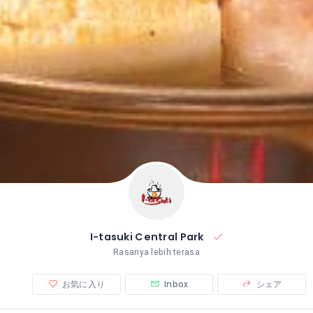
I-tasuki Central Park
Rasanya lebih terasa
お気に入り
Inbox
シェア