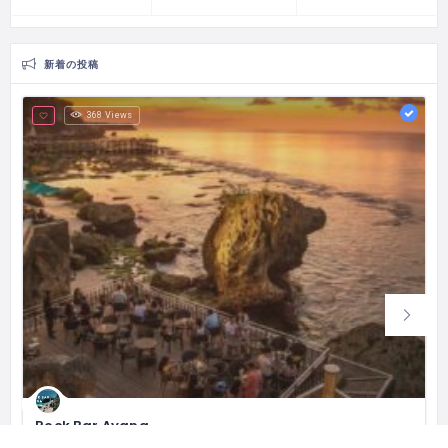
新着の投稿
368 Views
Rock Bar Ayana
Showcasing unparalleled views from 14 meters above the Indian Ocean