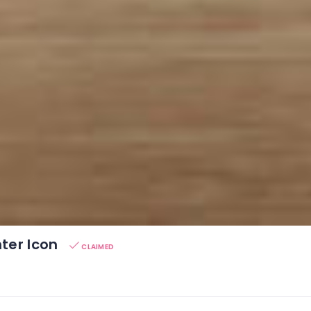
nter Icon
CLAIMED