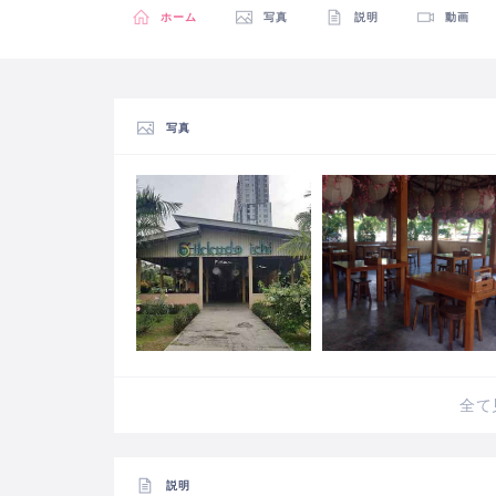
ホーム
写真
説明
動画
写真
全て
説明