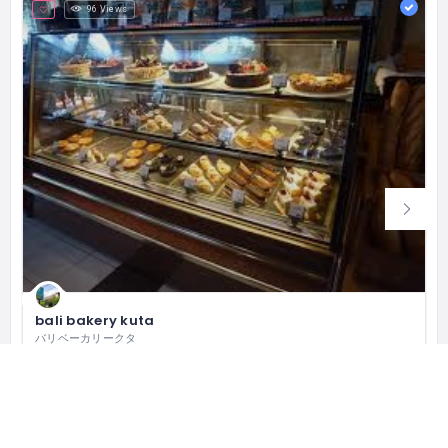
96 Views
bali bakery kuta
バリベーカリークタ
Bali Bakery, Jl. Raya Kuta Br. Abianbase No.65, Kuta, Kabupaten Badung, Bali 80361 インドネシア
(0361) 755149
クローズド
レストラン