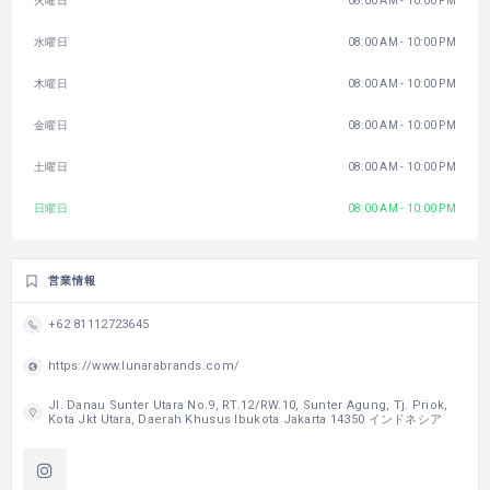
火曜日
08:00 AM - 10:00 PM
水曜日
08:00 AM - 10:00 PM
木曜日
08:00 AM - 10:00 PM
金曜日
08:00 AM - 10:00 PM
土曜日
08:00 AM - 10:00 PM
日曜日
08:00 AM - 10:00 PM
営業情報
+62 81112723645
https://www.lunarabrands.com/
Jl. Danau Sunter Utara No.9, RT.12/RW.10, Sunter Agung, Tj. Priok,
Kota Jkt Utara, Daerah Khusus Ibukota Jakarta 14350 インドネシア