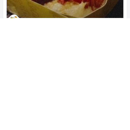
Martabak Mertua
Pioneer of Mozzarella Cheese Martabak
Rukan The Walk No. 35 Komplek, Jl. Jkt Garden City Boulevard, RT.14/RW.6, Cakung Tim., Kec. Cakung, Kota Jakarta Timur, Daerah Khusus Ibukota Jakarta 13910 インドネシア
+62 817-6746-214
クローズド
レストラン
ビジネス、観光でインドネシアを訪れた方へ。 レストラン・ホテ
ル・観光などのおすすめのスポットをご提案する『cari-apa.com』