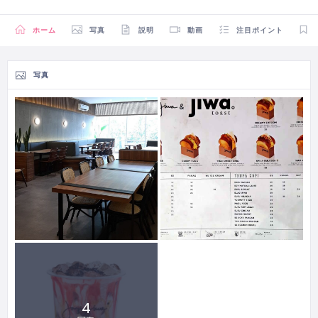
ホーム
写真
説明
動画
注目ポイント
写真
4