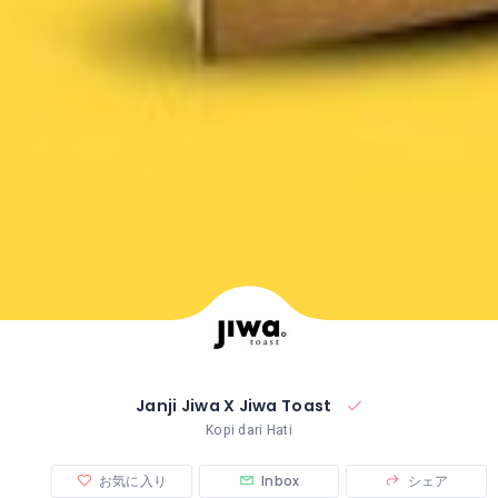
Janji Jiwa X Jiwa Toast
Kopi dari Hati
お気に入り
Inbox
シェア