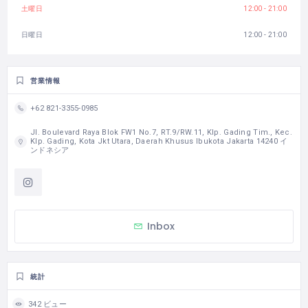
土曜日
12:00 - 21:00
日曜日
12:00 - 21:00
営業情報
+62 821-3355-0985
Jl. Boulevard Raya Blok FW1 No.7, RT.9/RW.11, Klp. Gading Tim., Kec.
Klp. Gading, Kota Jkt Utara, Daerah Khusus Ibukota Jakarta 14240 イ
ンドネシア
Inbox
統計
342 ビュー