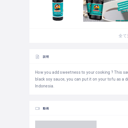
全て
説明
How you add sweetness to your cooking ? This sauc
black soy sauce, you can put it on your tofu as a d
Indonesia.
動画