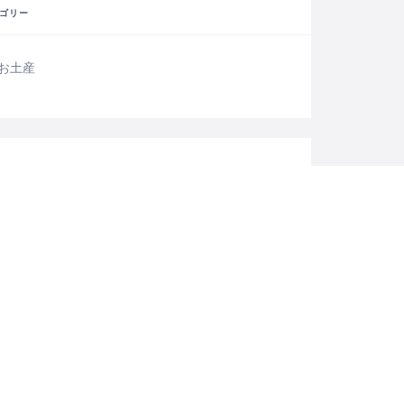
ゴリー
お土産
テイスティング
フード＆ドリンク
者
cari-apa-staff