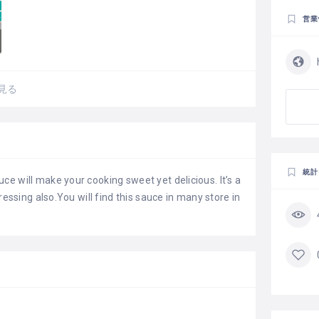
営業
見る
統計
e will make your cooking sweet yet delicious. It’s a
ressing also.You will find this sauce in many store in