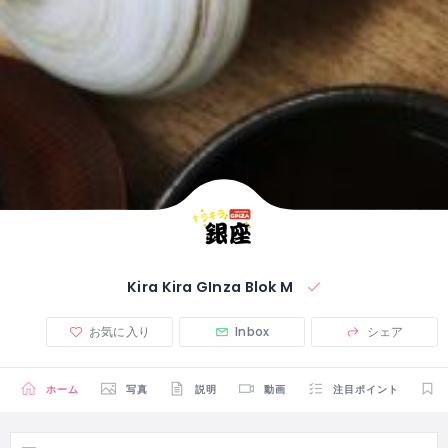
Kira Kira GInza Blok M
お気に入り
Inbox
シェア
ホーム
写真
説明
動画
注目ポイント