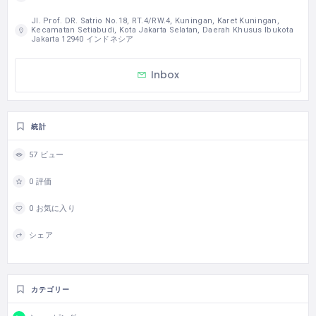
Jl. Prof. DR. Satrio No.18, RT.4/RW.4, Kuningan, Karet Kuningan,
Kecamatan Setiabudi, Kota Jakarta Selatan, Daerah Khusus Ibukota
Jakarta 12940 インドネシア
Inbox
統計
57 ビュー
0 評価
0 お気に入り
シェア
カテゴリー