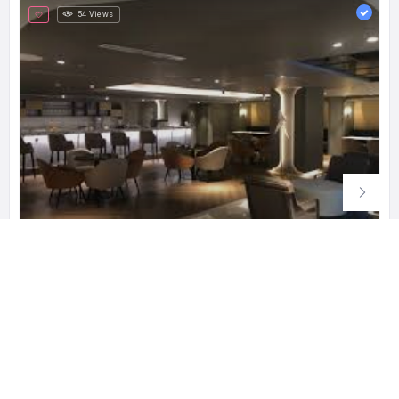
54 Views
RAMBLER’S Bar and Cafe Lokasari
ランブラーズバーアンドカフェロカサリ
Komplek THR Lokasari Jl. Mangga Besar Raya No. 81 RT.15/RW.1 Tangki Tamansari 6 2, RT.6/RW.2, Tangki, Kec. Taman Sari, Kota Jakarta Barat, Daerah Khusus Ibukota Jakarta 11170 インドネシア
0812-9629-8046
営業中
ナイトスポット