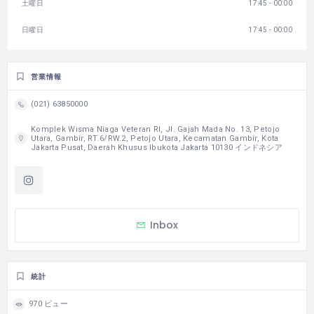
土曜日
17:45 - 00:00
日曜日
17:45 - 00:00
営業情報
(021) 63850000
Komplek Wisma Niaga Veteran RI, Jl. Gajah Mada No. 13, Petojo
Utara, Gambir, RT.6/RW.2, Petojo Utara, Kecamatan Gambir, Kota
Jakarta Pusat, Daerah Khusus Ibukota Jakarta 10130 インドネシア
Inbox
統計
970 ビュー