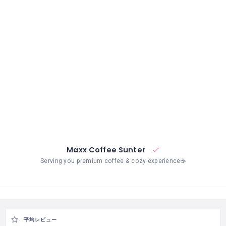
イ
ン
ド
ネ
シ
ア
の
ビ
ザ
申
請
Maxx Coffee Sunter
Serving you premium coffee & cozy experience☕
平均レビュー