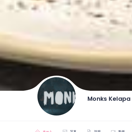
Monks Kelapa
ホーム
写真
説明
動画