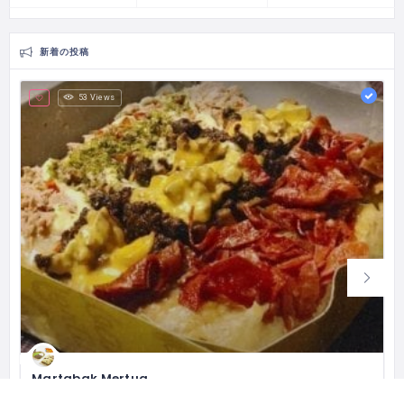
新着の投稿
53 Views
Martabak Mertua
Pioneer of Mozzarella Cheese Martabak