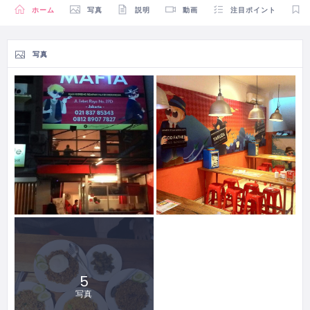
ホーム
写真
説明
動画
注目ポイント
写真
5
写真