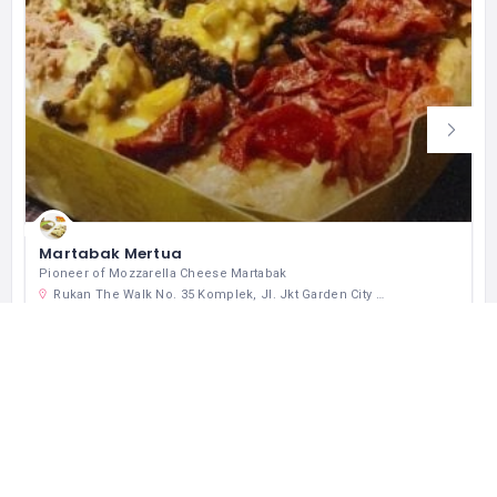
Martabak Mertua
Pioneer of Mozzarella Cheese Martabak
Rukan The Walk No. 35 Komplek, Jl. Jkt Garden City Boulevard, RT.14/RW.6, Cakung Tim., Kec. Cakung, Kota Jakarta Timur, Daerah Khusus Ibukota Jakarta 13910 インドネシア
+62 817-6746-214
クローズド
レストラン