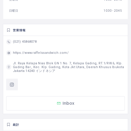
日曜日
10:30 - 20:45
営業情報
(021) 45868078
https://www.raffelssandwich.com/
Jl. Raya Kelapa Nias Blok GN 1 No. 7, Kelapa Gading, RT.1/RW.6, Klp.
Gading Bar., Kec. Klp. Gading, Kota Jkt Utara, Daerah Khusus Ibukota
Jakarta 14240 インドネシア
Inbox
統計