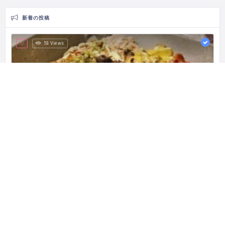
新着の投稿
53 Views
Martabak Mertua
Pioneer of Mozzarella Cheese Martabak
Rukan The Walk No. 35 Komplek, Jl. Jkt Garden City Boulevard, RT.14/RW.6, Cakung Tim., Kec. Cakung, Kota Jakarta Timur, Daerah Khusus Ibukota Jakarta 13910 インドネシア