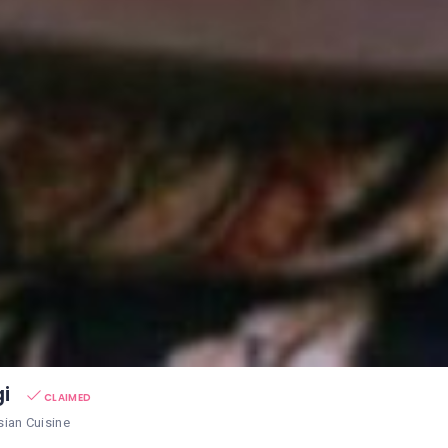
gi
CLAIMED
sian Cuisine