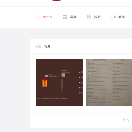
ホーム
写真
説明
動画
写真
全て