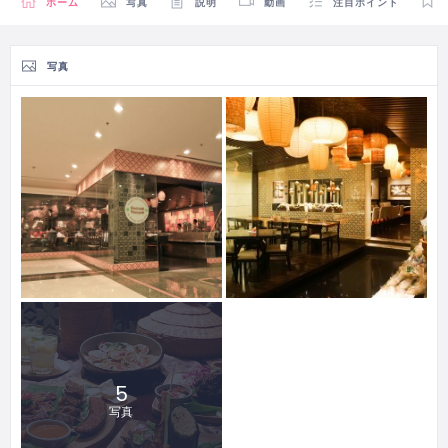
ホーム
写真
説明
動画
注目ポイント
写真
5
写真