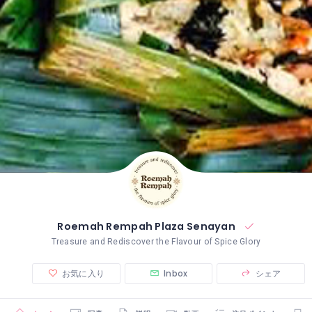
Roemah Rempah Plaza Senayan
Treasure and Rediscover the Flavour of Spice Glory
お気に入り
Inbox
シェア