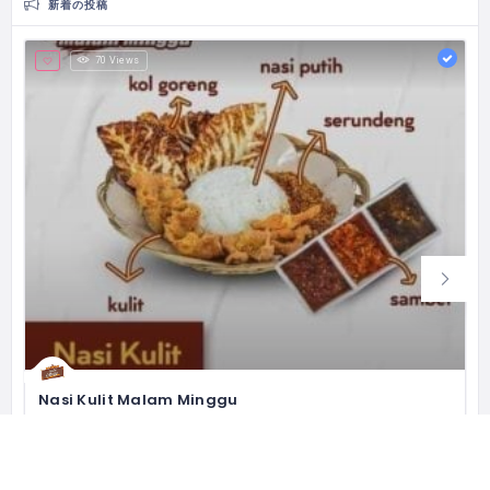
新着の投稿
70 Views
Nasi Kulit Malam Minggu
Crispy Chicken Skin
Jl. Boulevard Raya Blok QF1 No.5, RT.11/RW.12, Klp. Gading Bar., Kec. Klp. Gading, Kota Jkt Utara, Daerah Khusus Ibukota Jakarta 14240 インドネシア
+62 812 8758 5545