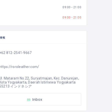
09:00 - 21:00
09:00 - 21:00
情報
+62 812-2541-9667
https://roroleather.com/
Jl. Mataram No.22, Suryatmajan, Kec. Danurejan, 
Kota Yogyakarta, Daerah Istimewa Yogyakarta 
55213 インドネシア
Inbox