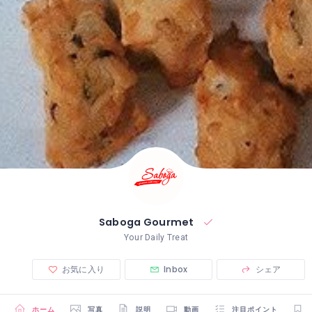
Saboga Gourmet
Your Daily Treat
お気に入り
Inbox
シェア
ホーム
写真
説明
動画
注目ポイント