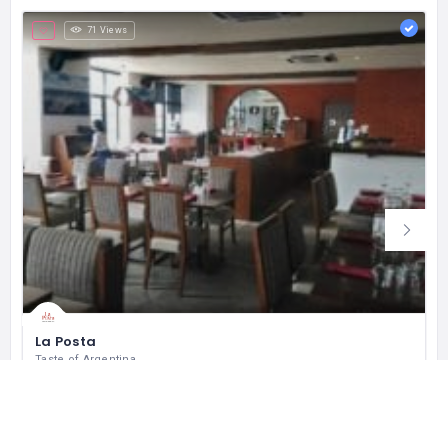
71 Views
La Posta
Taste of Argentina
Jl. Karet Pasar Baru Timur 5 No.25, RT.17/RW.9, Karet Tengsin, Kecamatan Tanah Abang, Kota Jakarta Pusat, Daerah Khusus Ibukota Jakarta 10250 インドネシア
+6281285872935
クローズド
レストラン