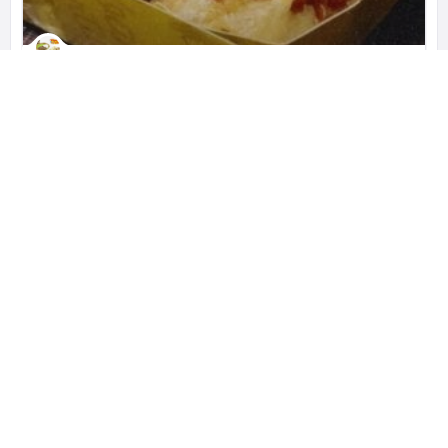
Martabak Mertua
Pioneer of Mozzarella Cheese Martabak
Rukan The Walk No. 35 Komplek, Jl. Jkt Garden City Boulevard, RT.14/RW.6, Cakung Tim., Kec. Cakung, Kota Jakarta Timur, Daerah Khusus Ibukota Jakarta 13910 インドネシア
+62 817-6746-214
クローズド
レストラン
ビジネス、観光でインドネシアを訪れた方へ。 レストラン・ホテ
ル・観光などのおすすめのスポットをご提案する『cari-apa.com』