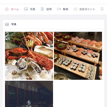
ホーム
写真
説明
動画
注目ポイント
写真
5