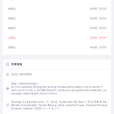
水曜日
06:00 - 23:00
木曜日
06:00 - 23:00
金曜日
06:00 - 23:00
土曜日
06:00 - 23:00
日曜日
06:00 - 23:00
営業情報
(021) 29229999
http://www.shangri-
la.com/jakarta/shangrila/dining/restaurants/satoo/menu-wine/?
utm_source=SLJ_SOCIALS&utm_medium=googlebusiness&utm_ca
mpaign=satoo&utm_term=menu
Shangri-La Residences, Jl. Jend. Sudirman No.Kav 1, RT.6/RW.8, Kb.
Melati, Kecamatan Tanah Abang, Kota Jakarta Pusat, Daerah Khusus
Ibukota Jakarta 10220 インドネシア