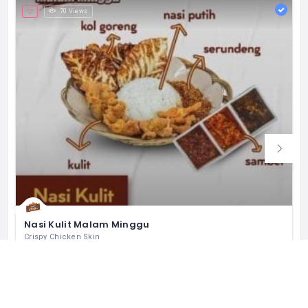
70 Views
Nasi Kulit Malam Minggu
Crispy Chicken Skin
Jl. Boulevard Raya Blok QF1 No.5, RT.11/RW.12, Klp. Gading Bar., Kec. Klp. Gading, Kota Jkt Utara, Daerah Khusus Ibukota Jakarta 14240 インドネシア
+62 812 8758 5545
営業中
レストラン