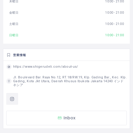
木曜日
10:00 - 21:00
金曜日
10:00 - 21:00
土曜日
10:00 - 21:00
日曜日
10:00 - 21:00
営業情報
https://www.shigerudeli.com/about-us/
Jl. Boulevard Bar. Raya No.12, RT.18/RW.19, Klp. Gading Bar., Kec. Klp.
Gading, Kota Jkt Utara, Daerah Khusus Ibukota Jakarta 14240 インド
ネシア
Inbox