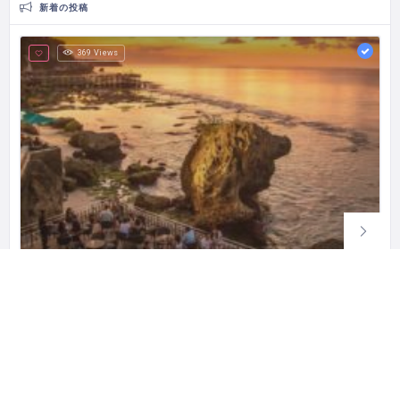
新着の投稿
369 Views
Rock Bar Ayana
Showcasing unparalleled views from 14 meters above the Indian Ocean
Sejahtera, Jl. Karang Mas, Jimbaran, Kec. Kuta Sel., Kabupaten Badung, Bali 80364 インドネシア
(0361) 702222