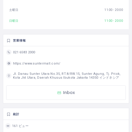
土曜日
11:00 - 20:00
日曜日
11:00 - 20:00
営業情報
021 6583 2000
https://www.suntermall.com/
Jl. Danau Sunter Utara No.35, RT.8/RW.15, Sunter Agung, Tj. Priok,
Kota Jkt Utara, Daerah Khusus Ibukota Jakarta 14350 インドネシア
Inbox
統計
161 ビュー