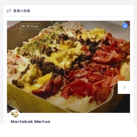
新着の投稿
53 Views
Martabak Mertua
Pioneer of Mozzarella Cheese Martabak
Rukan The Walk No. 35 Komplek, Jl. Jkt Garden City Boulevard, RT.14/RW.6, Cakung Tim., Kec. Cakung, Kota Jakarta Timur, Daerah Khusus Ibukota Jakarta 13910 インドネシア