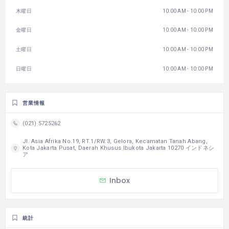
木曜日
10:00 AM - 10:00 PM
金曜日
10:00 AM - 10:00 PM
土曜日
10:00 AM - 10:00 PM
日曜日
10:00 AM - 10:00 PM
営業情報
(021) 5725262
Jl. Asia Afrika No.19, RT.1/RW.3, Gelora, Kecamatan Tanah Abang,
Kota Jakarta Pusat, Daerah Khusus Ibukota Jakarta 10270 インドネシ
ア
Inbox
統計